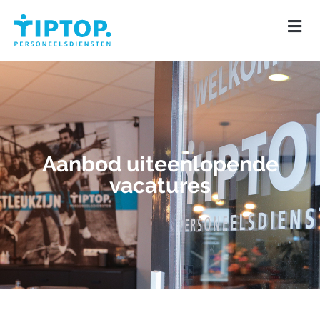
Aanbod uiteenlopende
vacatures