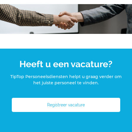
Heeft u een vacature?
TipTop Personeelsdiensten helpt u graag verder om
het juiste personeel te vinden.
Registreer vacature